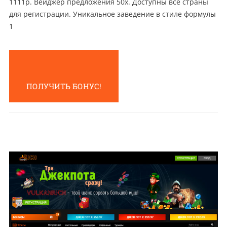
1111р. Вейджер предложения 50х. Доступны все страны
для регистрации. Уникальное заведение в стиле формулы
1
ПОЛУЧИТЬ БОНУС!