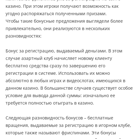
казино. При этом игроки получают возможность как
угодно распоряжаться полученными призами.
Чтобы такие бонусные предложения выглядели более
привлекательно, они реализуются в нескольких
разновидностях:
Бонус за регистрацию, выдаваемый деньгами. В этом
случае азартный клуб начисляет новому клиенту
бесплатно средства сразу по завершению его
регистрации в системе. Использовать их можно
абсолютно в любых играх и видеослотах, имеющихся в
данном казино. В большинстве случаев существует особое
условие для вывода данной суммы: изначально ее
требуется полностью отыграть в казино.
Следующая разновидность бонусов – бесплатные
вращения, выдаваемые за регистрацию в игорном клубе,
которые также называют фриспинами. Эти бонусы