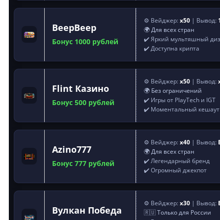
⚙️ Вейджер:
x50
| Вывод:
BeepBeep
🌍
Для всех стран
✔️
Яркий мультяшный ди
Бонус 1000 рублей
✔️
Доступна крипта
⚙️ Вейджер:
x50
| Вывод:
Flint Казино
🌍
Без ограничений
✔️
Игры от PlayTech и IGT
Бонус 500 рублей
✔️
Моментальный кешаут
⚙️ Вейджер:
x40
| Вывод:
Azino777
🌍
Для всех стран
✔️
Легендарный бренд
Бонус 777 рублей
✔️
Огромный джекпот
⚙️ Вейджер:
x30
| Вывод:
Вулкан Победа
🇷🇺
Только для России