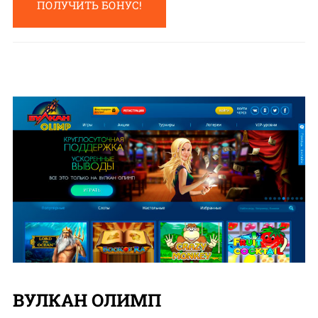
ПОЛУЧИТЬ БОНУС!
ВУЛКАН ОЛИМП