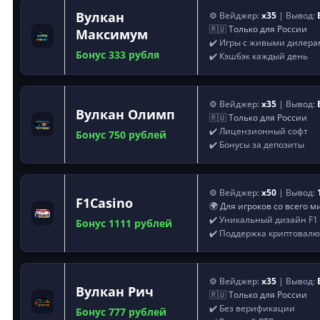
Вулкан
⚙️ Вейджер:
x35
| Вывод:
🇷🇺
Только для России
Максимум
✔️
Игры с живыми дилера
Бонус 333 рубля
✔️
Кэшбэк каждый день
⚙️ Вейджер:
x35
| Вывод:
Вулкан Олимп
🇷🇺
Только для России
✔️
Лицензионный софт
Бонус 750 рублей
✔️
Бонусы за депозиты
⚙️ Вейджер:
x50
| Вывод:
F1Casino
🌍
Для игроков со всего м
✔️
Уникальный дизайн F1
Бонус 1111 рублей
✔️
Поддержка криптовалю
⚙️ Вейджер:
x35
| Вывод:
Вулкан Рич
🇷🇺
Только для России
✔️
Без верификации
Бонус 777 рублей