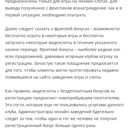
предназначены только для игры на онлайн-слотах. Для
вывода полученное с фриспинов вознаграждение, как и в
первой ситуации, необходимо отыграть.
Далее следует сказать о фриплей-бонусах – возможности
бесплатно играть в некоторые игры и бесплатно
запускать некоторые видеослоты в течение указанного
казино периода. Фриплей-бонусы – наиболее редкие изо
всех предложений, даваемых игорным клубом игроку за
регистрацию. Зачастую такое поощрение предлагается
для того, чтобы клиенты могли протестировать недавно
появившиеся на сайте заведения игры и слоты.
Как правило, видеослоты с бездепозитным бонусом за
регистрацию предлагают новоприбывшим посетителям.
Это гости, которые еще не пользовались услугами данного
клуба. Администраторы онлайн-заведений бдительно
следят за тем, чтобы один и тот же человек не получил
регистрационный бонус больше одного раза.