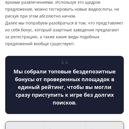
яркими развлечениями. Используя это щедрое
предложение, можно тестировать новые видеослоты, не
рискуя при этом абсолютно ничем.
Далее мы попробуем разобраться в том, что представляет
из себя бонус, который азартные заведения предлагают
за регистрацию, а также какие виды подобных
предложений вообще существуют.
“
Мы собрали топовые бездепозитные
бонусы от проверенных площадок в
единый рейтинг, чтобы вы могли
сразу приступить к игре без долгих
поисков.