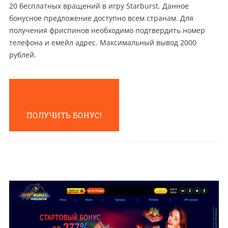
20 бесплатных вращений в игру Starburst. Данное
бонусное предложение доступно всем странам. Для
получения фриспинов необходимо подтвердить номер
телефона и емейл адрес. Максимальный вывод 2000
рублей.
ПОЛУЧИТЬ БОНУС!