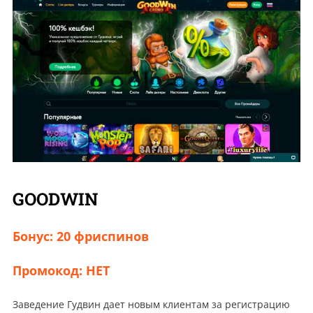
GOODWIN
Бонус: 20 фриспинов
Промокод: НЕТ
Заведение Гудвин дает новым клиентам за регистрацию