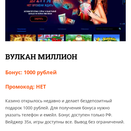
ВУЛКАН МИЛЛИОН
Бонус: 1000 рублей
Промокод: НЕТ
Казино открылось недавно и делает бездепозитный
подарок 1000 рублей. Для получения бонуса нужно
указать телефон и емейл. Бонус доступен только РФ.
Вейджер 35х, игры доступны все. Вывод без ограничений.