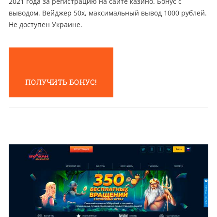
2021 года за регистрацию на сайте казино. Бонус с
выводом. Вейджер 50х, максимальный вывод 1000 рублей.
Не доступен Украине.
ПОЛУЧИТЬ БОНУС!