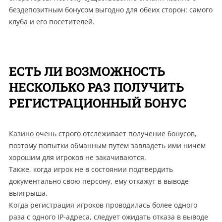
бездепозитным бонусом выгодно для обеих сторон: самого
клуба и его посетителей.
ЕСТЬ ЛИ ВОЗМОЖНОСТЬ
НЕСКОЛЬКО РАЗ ПОЛУЧИТЬ
РЕГИСТРАЦИОННЫЙ БОНУС
Казино очень строго отслеживает получение бонусов,
поэтому попытки обманным путем завладеть ими ничем
хорошим для игроков не закачиваются.
Также, когда игрок не в состоянии подтвердить
документально свою персону, ему откажут в выводе
выигрыша.
Когда регистрация игроков проводилась более одного
раза с одного IP-адреса, следует ожидать отказа в выводе