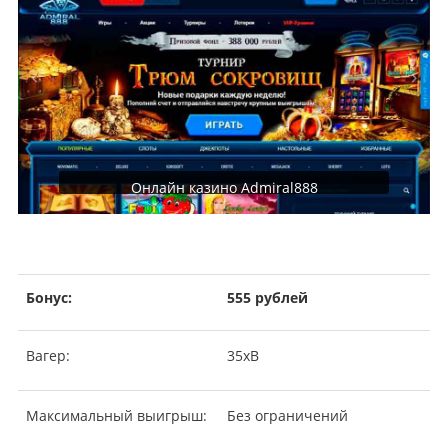
Онлайн казино Admiral888
Бонус:
555 рублей
Вагер:
35хВ
Максимальный выигрыш:
Без ограничений