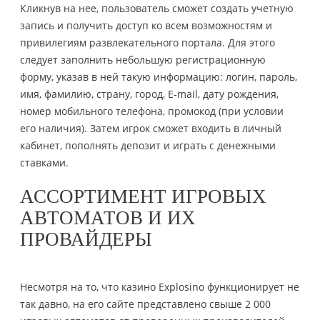
Кликнув на нее, пользователь сможет создать учетную
запись и получить доступ ко всем возможностям и
привилегиям развлекательного портала. Для этого
следует заполнить небольшую регистрационную
форму, указав в ней такую информацию: логин, пароль,
имя, фамилию, страну, город, E-mail, дату рождения,
номер мобильного телефона, промокод (при условии
его наличия). Затем игрок сможет входить в личный
кабинет, пополнять депозит и играть с денежными
ставками.
АССОРТИМЕНТ ИГРОВЫХ
АВТОМАТОВ И ИХ
ПРОВАЙДЕРЫ
Несмотря на то, что казино Explosino функционирует не
так давно, на его сайте представлено свыше 2 000