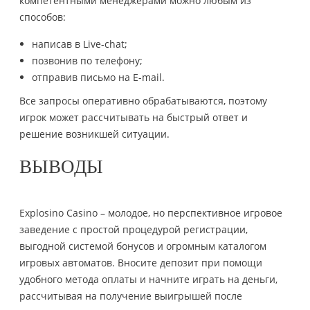
компетентными менеджерами можно любым из
способов:
написав в Live-chat;
позвонив по телефону;
отправив письмо на E-mail.
Все запросы оперативно обрабатываются, поэтому
игрок может рассчитывать на быстрый ответ и
решение возникшей ситуации.
ВЫВОДЫ
Explosino Casino – молодое, но перспективное игровое
заведение с простой процедурой регистрации,
выгодной системой бонусов и огромным каталогом
игровых автоматов. Вносите депозит при помощи
удобного метода оплаты и начните играть на деньги,
рассчитывая на получение выигрышей после