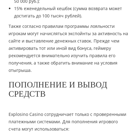
50 000 руб.);
15% еженедельный кешбэк (сумма возврата может
достигать до 100 тысяч рублей).
Также согласно правилам программы лояльности
игрокам могут начисляться экспойнты за активность на
сайте и выставление денежных ставок. Прежде чем
активировать тот или иной вид бонуса, геймеру
рекомендуется внимательно изучить правила его
получения, а также обратить внимание на условия
отыгрыша.
ПОПОЛНЕНИЕ И ВЫВОД
СРЕДСТВ
Explosino Casino сотрудничает только с проверенными
платежными системами. Для пополнения игрового
счета могут использоваться: