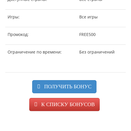
Игры:
Все игры
Промокод:
FREE500
Ограничение по времени:
Без ограничений
ПОЛУЧИТЬ БОНУС
К СПИСКУ БОНУСОВ