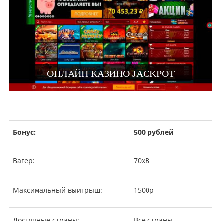
ОНЛАЙН КАЗИНО JACKPOT
Бонус:
500 рублей
Вагер:
70хВ
Максимальный выигрыш:
1500р
Доступные страны:
Все страны