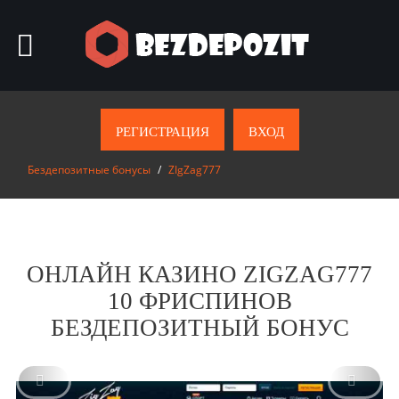
Бонусы без депозита
РЕГИСТРАЦИЯ
ВХОД
Vulkan Olimp
Бездепозитные бонусы
/
ZIgZag777
Vulkan Grand
FlintCasino
RioBet
ОНЛАЙН КАЗИНО ZIGZAG777
10 ФРИСПИНОВ
Еще
БЕЗДЕПОЗИТНЫЙ БОНУС