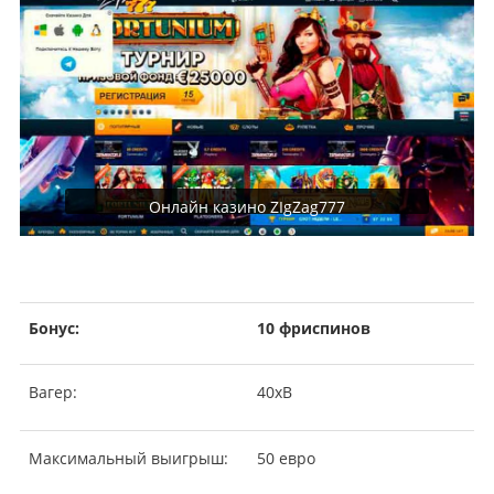
Онлайн казино ZIgZag777
Бонус:
10 фриспинов
Вагер:
40хВ
Максимальный выигрыш:
50 евро