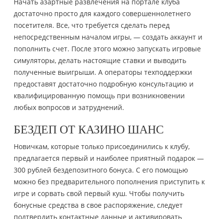
Начать азартные развлечения на портале клуба
достаточно просто для каждого совершеннолетнего
посетителя. Все, что требуется сделать перед
непосредственным началом игры, — создать аккаунт и
пополнить счет. После этого можно запускать игровые
симуляторы, делать настоящие ставки и выводить
полученные выигрыши. А операторы техподдержки
предоставят достаточно подробную консультацию и
квалифицированную помощь при возникновении
любых вопросов и затруднений.
БЕЗДЕП ОТ КАЗИНО ШАНС
Новичкам, которые только присоединились к клубу,
предлагается первый и наиболее приятный подарок —
300 рублей бездепозитного бонуса. С его помощью
можно без предварительного пополнения приступить к
игре и сорвать свой первый куш. Чтобы получить
бонусные средства в свое распоряжение, следует
подтвердить контактные данные и активировать