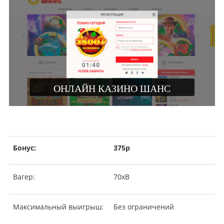
ОНЛАЙН КАЗИНО ШАНС
Бонус:
375р
Вагер:
70хВ
Максимальный выигрыш:
Без ограничений