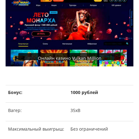
Онлайн казино Vulkan Million
Бонус:
1000 рублей
Вагер:
35хВ
Максимальный выигрыш:
Без ограничений