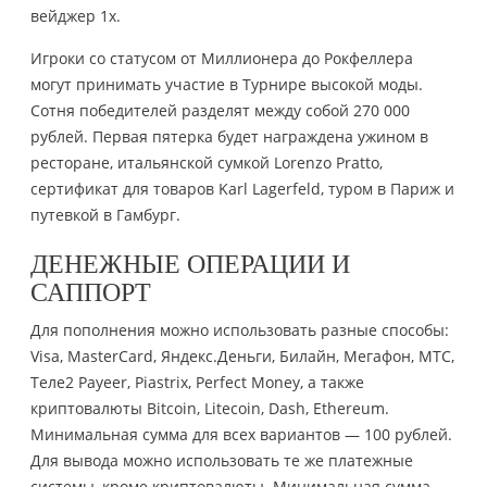
вейджер 1х.
Игроки со статусом от Миллионера до Рокфеллера
могут принимать участие в Турнире высокой моды.
Сотня победителей разделят между собой 270 000
рублей. Первая пятерка будет награждена ужином в
ресторане, итальянской сумкой Lorenzo Pratto,
сертификат для товаров Karl Lagerfeld, туром в Париж и
путевкой в Гамбург.
ДЕНЕЖНЫЕ ОПЕРАЦИИ И
САППОРТ
Для пополнения можно использовать разные способы:
Visa, MasterCard, Яндекс.Деньги, Билайн, Мегафон, МТС,
Теле2 Payeer, Piastrix, Perfect Money, а также
криптовалюты Bitcoin, Litecoin, Dash, Ethereum.
Минимальная сумма для всех вариантов — 100 рублей.
Для вывода можно использовать те же платежные
системы, кроме криптовалюты. Минимальная сумма